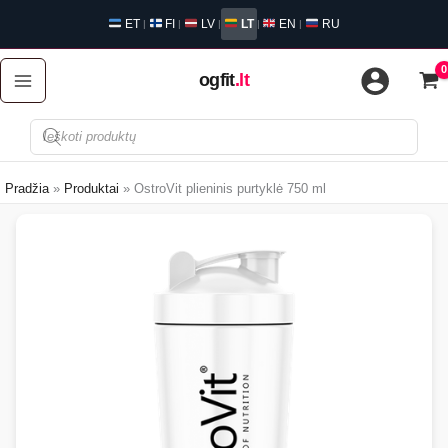
Pereiti
ET
FI
LV
LT
EN
RU
|
|
|
|
|
prie
turinio
ogfit
.lt
Produktų
paieška
Pradžia
Produktai
OstroVit plieninis purtyklė 750 ml