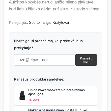
Aukštos kokybės nerūdijančio plieno plaktuvė,
kuri ilgiau išlaiko gėrimus šaltus ir atrodo stilingai.
Kategorijos:
Sporto įranga
,
Kratytuvai
Norite gauti pranešimą, kai prekė vėl bus
prekyboje?
Pranešti
man
Panašūs produktai sandėlyje:
Chiba Powerhook treniruotės rankos
apsaugos
15,00
€
Plokščia pasipriešinimo juosta 10-15kg