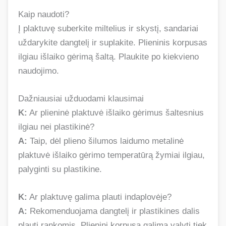
Kaip naudoti?
Į plaktuvę suberkite miltelius ir skystį, sandariai
uždarykite dangtelį ir suplakite. Plieninis korpusas
ilgiau išlaiko gėrimą šaltą. Plaukite po kiekvieno
naudojimo.
Dažniausiai užduodami klausimai
K:
Ar plieninė plaktuvė išlaiko gėrimus šaltesnius
ilgiau nei plastikinė?
A:
Taip, dėl plieno šilumos laidumo metalinė
plaktuvė išlaiko gėrimo temperatūrą žymiai ilgiau,
palyginti su plastikine.
K:
Ar plaktuvę galima plauti indaplovėje?
A:
Rekomenduojama dangtelį ir plastikines dalis
plauti rankomis. Plieninį korpusą galima valyti tiek