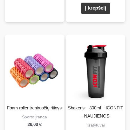
turi
Į krepšelį
kelis
variantus.
Pasirinkimus
galite
atlikti
produkto
puslapyje.
Foam roller treniruočių ritinys
Shakeris – 800ml – ICONFIT
– NAUJIENOS!
Sporto įranga
26,00
€
Kratytuvai