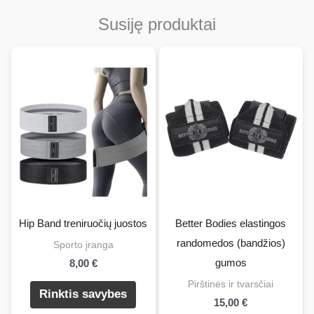
Susiję produktai
Hip Band treniruočių juostos
Better Bodies elastingos
randomedos (bandžios)
Sporto įranga
gumos
8,00
€
Šis
Pirštinės ir tvarsčiai
Rinktis savybes
15,00
€
produktas