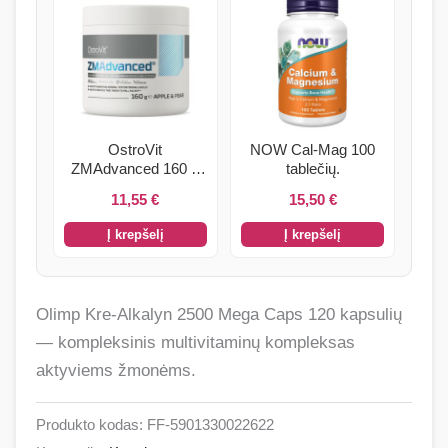
OstroVit
NOW Cal-Mag 100
ZMAdvanced 160 g
tablečių.
obuolių ir kriaušių
11,55
€
15,50
€
skonio
Į krepšelį
Į krepšelį
Olimp Kre-Alkalyn 2500 Mega Caps 120 kapsulių
— kompleksinis multivitaminų kompleksas
aktyviems žmonėms.
Produkto kodas:
FF-5901330022622