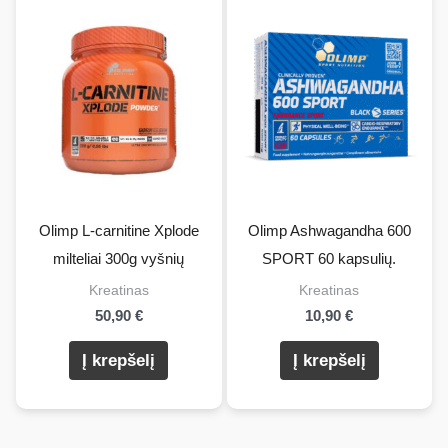
galite
atlikti
produ
pusla
Olimp L-carnitine Xplode
Olimp Ashwagandha 600
milteliai 300g vyšnių
SPORT 60 kapsulių.
Kreatinas
Kreatinas
50,90
€
10,90
€
Į krepšelį
Į krepšelį