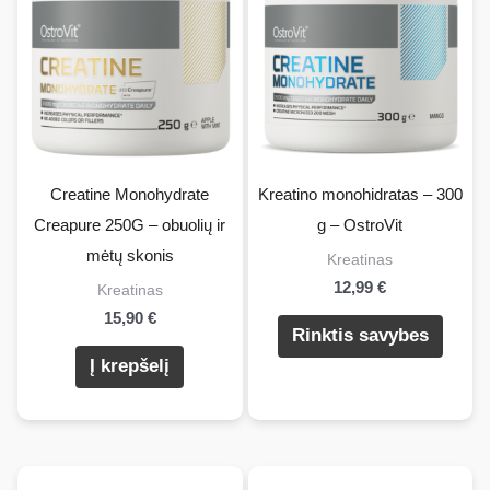
Creatine Monohydrate
Kreatino monohidratas – 300
Creapure 250G – obuolių ir
g – OstroVit
mėtų skonis
Kreatinas
12,99
€
Kreatinas
15,90
€
Šis
Rinktis savybes
produ
Į krepšelį
turi
kelis
varian
Pasir