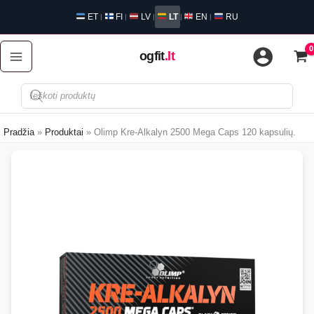
Pereiti
ET
FI
LV
LT
EN
RU
|
|
|
|
|
prie
turinio
ogfit
.lt
Produktų
paieška
Pradžia
Produktai
Olimp Kre-Alkalyn 2500 Mega Caps 120 kapsulių.