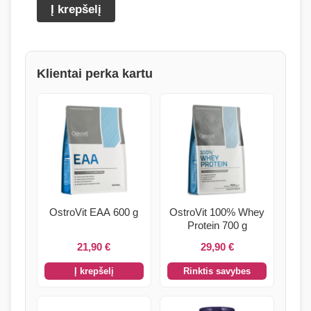
produkto
Į krepšelį
kiekis:
Olimp
Kre-
Klientai perka kartu
Alkalyn
2500
Mega
Caps
120
kapsulių.
OstroVit EAA 600 g
OstroVit 100% Whey
Protein 700 g
21,90
€
29,90
€
Į krepšelį
Rinktis savybes