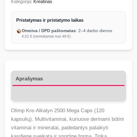
Kategorija:
Kreatinas
Pristatymas ir pristatymo laikas
Omniva / DPD paštomatas
: 2–4 darbo dienos
4.01 € (nemokamai nuo 49 €)
Aprašymas
Atsiliepimai (0)
Olimp Kre-Alkalyn 2500 Mega Caps (120
kapsulių). Multivitaminai, kuriuose derinami būtini
vitaminai ir mineralai, padedantys palaikyti
kasdienę sveikatą ir sportinę formą. Tinka