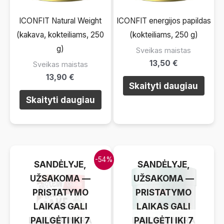
ICONFIT Natural Weight
ICONFIT energijos papildas
(kakava, kokteiliams, 250
(kokteiliams, 250 g)
g)
Sveikas maistas
13,50
€
Sveikas maistas
13,90
€
Skaityti daugiau
Skaityti daugiau
LAIKINAI NĖRA
LAIKINAI NĖRA
-54%
SANDĖLYJE,
SANDĖLYJE,
UŽSAKOMA —
UŽSAKOMA —
PRISTATYMO
PRISTATYMO
LAIKAS GALI
LAIKAS GALI
LAIKINAI NĖRA
PAILGĖTI IKI 7
LAIKINAI NĖRA
PAILGĖTI IKI 7