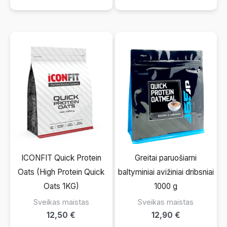
turi
kelis
kelis
varia
variantus.
Pasi
Pasirinkimus
galit
galite
atlikt
atlikti
prod
produkto
pusla
puslapyje.
ICONFIT Quick Protein
Greitai paruošiami
Oats (High Protein Quick
baltyminiai avižiniai dribsniai
Oats 1KG)
1000 g
Sveikas maistas
Sveikas maistas
12,50
€
12,90
€