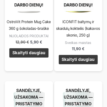
DARBO DIENŲ!
SANDĖLYJE
DARBO DIENŲ!
SANDĖLYJE
OstroVit Protein Mug Cake
ICONFIT baltymų ir
360 g šokoladas-braškė
skaidulų kokteilis (kakavos
skonio, 250 g)
NUOLAIDOS PRODUKTAI
Original
Current
12,90
€
5,90
€
Sveikas maistas
price
price
11,90
€
was:
is:
Skaityti daugiau
12,90 €.
5,90 €.
Skaityti daugiau
LAIKINAI NĖRA
LAIKINAI NĖRA
SANDĖLYJE,
SANDĖLYJE,
UŽSAKOMA —
UŽSAKOMA —
PRISTATYMO
PRISTATYMO