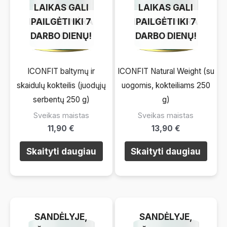
LAIKAS GALI
LAIKAS GALI
LAIKINAI NĖRA
PAILGĖTI IKI 7
LAIKINAI NĖRA
PAILGĖTI IKI 7
DARBO DIENŲ!
SANDĖLYJE
DARBO DIENŲ!
SANDĖLYJE
ICONFIT baltymų ir
ICONFIT Natural Weight (su
skaidulų kokteilis (juodųjų
uogomis, kokteiliams 250
serbentų 250 g)
g)
Sveikas maistas
Sveikas maistas
11,90
€
13,90
€
Skaityti daugiau
Skaityti daugiau
LAIKINAI NĖRA
LAIKINAI NĖRA
SANDĖLYJE,
SANDĖLYJE,