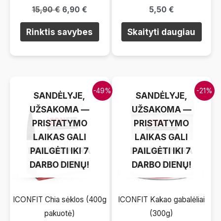
15,90
€
6,90
€
5,50
€
Šis
Rinktis savybes
Skaityti daugiau
produktas
turi
kelis
variantus.
LAIKINAI NĖRA
LAIKINAI NĖRA
-49%
-21%
Pasirinkimus
SANDĖLYJE,
SANDĖLYJE,
galite
UŽSAKOMA —
UŽSAKOMA —
atlikti
PRISTATYMO
PRISTATYMO
produkto
LAIKAS GALI
LAIKAS GALI
puslapyje.
LAIKINAI NĖRA
PAILGĖTI IKI 7
LAIKINAI NĖRA
PAILGĖTI IKI 7
DARBO DIENŲ!
SANDĖLYJE
DARBO DIENŲ!
SANDĖLYJE
ICONFIT Chia sėklos (400g
ICONFIT Kakao gabalėliai
pakuotė)
(300g)