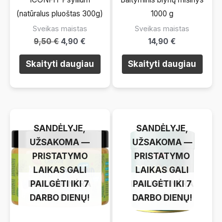
(natūralus pluoštas 300g)
1000 g
Sveikas maistas
Sveikas maistas
Original
Current
9,50
€
4,90
€
14,90
€
price
price
was:
is:
Skaityti daugiau
Skaityti daugiau
9,50 €.
4,90 €.
LAIKINAI NĖRA
LAIKINAI NĖRA
SANDĖLYJE,
SANDĖLYJE,
UŽSAKOMA —
UŽSAKOMA —
PRISTATYMO
PRISTATYMO
LAIKAS GALI
LAIKAS GALI
LAIKINAI NĖRA
PAILGĖTI IKI 7
LAIKINAI NĖRA
PAILGĖTI IKI 7
DARBO DIENŲ!
SANDĖLYJE
DARBO DIENŲ!
SANDĖLYJE