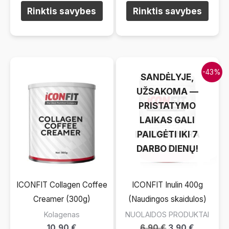
Šis
Šis
Rinktis savybes
Rinktis savybes
produktas
prod
turi
turi
kelis
kelis
variantus.
varia
LAIKINAI NĖRA
-43%
Pasirinkimus
Pasi
SANDĖLYJE,
galite
galit
UŽSAKOMA —
atlikti
atlikt
PRISTATYMO
produkto
prod
LAIKAS GALI
puslapyje.
pusla
LAIKINAI NĖRA
PAILGĖTI IKI 7
DARBO DIENŲ!
SANDĖLYJE
ICONFIT Collagen Coffee
ICONFIT Inulin 400g
Creamer (300g)
(Naudingos skaidulos)
Kolagenas
NUOLAIDOS PRODUKTAI
Original
Current
10,90
€
6,90
€
3,90
€