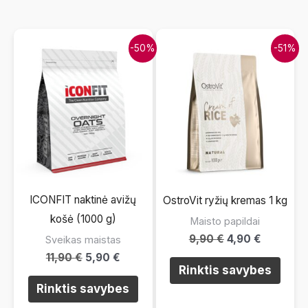
-50%
-51%
ICONFIT naktinė avižų
OstroVit ryžių kremas 1 kg
košė (1000 g)
Maisto papildai
9,90
€
4,90
€
Sveikas maistas
11,90
€
5,90
€
Šis
Rinktis savybes
Šis
prod
Rinktis savybes
produktas
turi