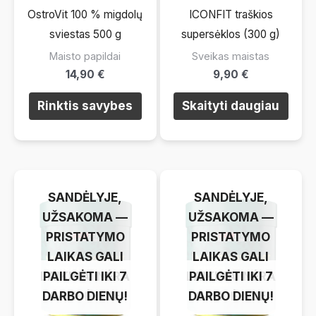
OstroVit 100 % migdolų
ICONFIT traškios
sviestas 500 g
supersėklos (300 g)
Maisto papildai
Sveikas maistas
14,90
€
9,90
€
Šis
Rinktis savybes
Skaityti daugiau
produktas
turi
kelis
variantus.
LAIKINAI NĖRA
LAIKINAI NĖRA
Pasirinkimus
SANDĖLYJE,
SANDĖLYJE,
galite
UŽSAKOMA —
UŽSAKOMA —
atlikti
PRISTATYMO
PRISTATYMO
produkto
LAIKAS GALI
LAIKAS GALI
puslapyje.
LAIKINAI NĖRA
PAILGĖTI IKI 7
LAIKINAI NĖRA
PAILGĖTI IKI 7
DARBO DIENŲ!
SANDĖLYJE
DARBO DIENŲ!
SANDĖLYJE