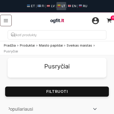
Pereiti
ET
FI
LV
LT
EN
RU
|
|
|
|
|
prie
turinio
ogfit
.lt
Produktų
paieška
Pradžia
Produktai
Maisto papildai
Sveikas maistas
Pusryčiai
Pusryčiai
FILTRUOTI