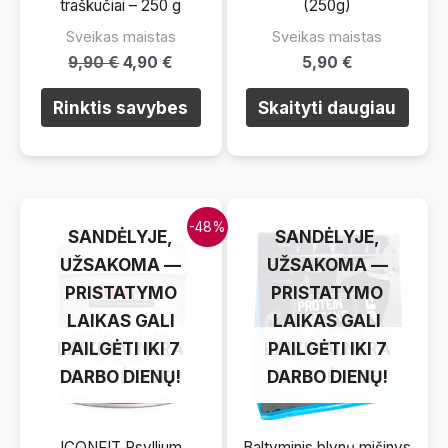
traškučiai – 250 g
(250g)
Sveikas maistas
Sveikas maistas
9,90
€
4,90
€
5,90
€
Šis
Rinktis savybes
Skaityti daugiau
produktas
turi
kelis
variantus.
LAIKINAI NĖRA
LAIKINAI NĖRA
-48%
Pasirinkimus
SANDĖLYJE,
SANDĖLYJE,
galite
UŽSAKOMA —
UŽSAKOMA —
atlikti
PRISTATYMO
PRISTATYMO
produkto
LAIKAS GALI
LAIKAS GALI
puslapyje.
LAIKINAI NĖRA
PAILGĖTI IKI 7
LAIKINAI NĖRA
PAILGĖTI IKI 7
DARBO DIENŲ!
SANDĖLYJE
DARBO DIENŲ!
SANDĖLYJE
ICONFIT Psyllium
Baltyminis blynų mišinys