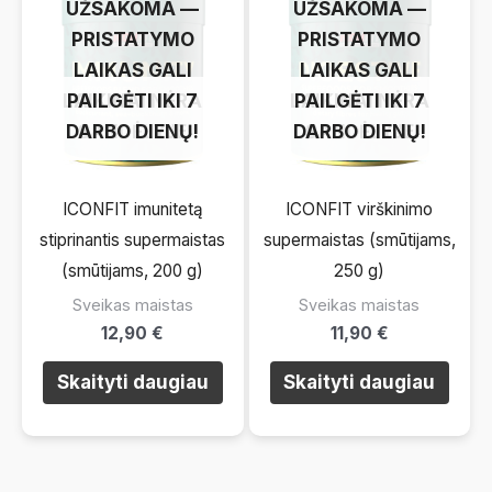
UŽSAKOMA —
UŽSAKOMA —
PRISTATYMO
PRISTATYMO
LAIKAS GALI
LAIKAS GALI
LAIKINAI NĖRA
PAILGĖTI IKI 7
LAIKINAI NĖRA
PAILGĖTI IKI 7
DARBO DIENŲ!
SANDĖLYJE
DARBO DIENŲ!
SANDĖLYJE
ICONFIT imunitetą
ICONFIT virškinimo
stiprinantis supermaistas
supermaistas (smūtijams,
(smūtijams, 200 g)
250 g)
Sveikas maistas
Sveikas maistas
12,90
€
11,90
€
Skaityti daugiau
Skaityti daugiau