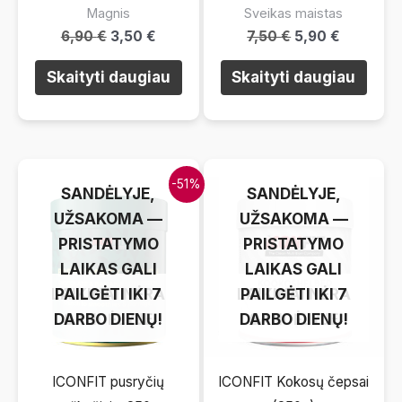
Magnis
Sveikas maistas
Original
Current
Original
Current
6,90
€
3,50
€
7,50
€
5,90
€
price
price
price
price
was:
is:
was:
is:
Skaityti daugiau
Skaityti daugiau
6,90 €.
3,50 €.
7,50 €.
5,90 €.
LAIKINAI NĖRA
LAIKINAI NĖRA
-51%
SANDĖLYJE,
SANDĖLYJE,
UŽSAKOMA —
UŽSAKOMA —
PRISTATYMO
PRISTATYMO
LAIKAS GALI
LAIKAS GALI
LAIKINAI NĖRA
PAILGĖTI IKI 7
LAIKINAI NĖRA
PAILGĖTI IKI 7
DARBO DIENŲ!
SANDĖLYJE
DARBO DIENŲ!
SANDĖLYJE
ICONFIT pusryčių
ICONFIT Kokosų čepsai