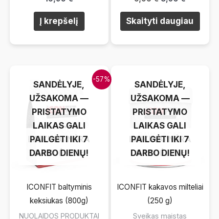
price
price
was:
is:
Į krepšelį
Skaityti daugiau
6,90 €.
3,90 €.
LAIKINAI NĖRA
LAIKINAI NĖRA
-57%
SANDĖLYJE,
SANDĖLYJE,
UŽSAKOMA —
UŽSAKOMA —
PRISTATYMO
PRISTATYMO
LAIKAS GALI
LAIKAS GALI
LAIKINAI NĖRA
PAILGĖTI IKI 7
LAIKINAI NĖRA
PAILGĖTI IKI 7
DARBO DIENŲ!
SANDĖLYJE
DARBO DIENŲ!
SANDĖLYJE
ICONFIT baltyminis
ICONFIT kakavos milteliai
keksiukas (800g)
(250 g)
NUOLAIDOS PRODUKTAI
Sveikas maistas