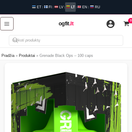
Pereiti
ET
FI
LV
LT
EN
RU
|
|
|
|
|
prie
turinio
ogfit
.lt
Produktų
paieška
Pradžia
Produktai
Grenade Black Ops – 100 caps