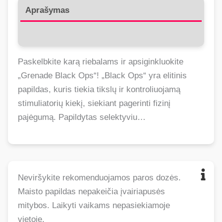
Aprašymas
Atsiliepimai (0)
Paskelbkite karą riebalams ir apsiginkluokite
„Grenade Black Ops“! „Black Ops“ yra elitinis
papildas, kuris tiekia tikslų ir kontroliuojamą
stimuliatorių kiekį, siekiant pagerinti fizinį
pajėgumą. Papildytas selektyviu…
Neviršykite rekomenduojamos paros dozės.
Maisto papildas nepakeičia įvairiapusės
mitybos. Laikyti vaikams nepasiekiamoje
vietoje.