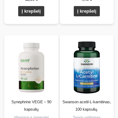
Į krepšelį
Į krepšelį
Synephrine VEGE – 90
Swanson acetil-L-karnitinas,
kapsulių
100 kapsulių.
Vitaminai ir mineralai
Svorio valdymas