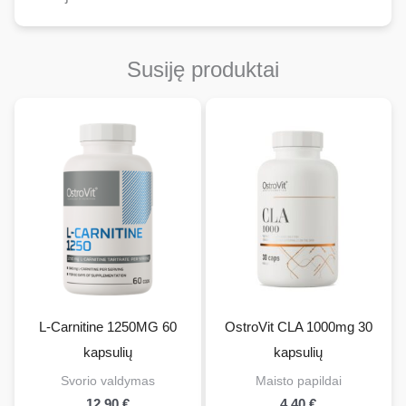
Susiję produktai
L-Carnitine 1250MG 60
OstroVit CLA 1000mg 30
kapsulių
kapsulių
Svorio valdymas
Maisto papildai
12,90
€
4,40
€