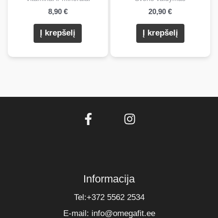
8,90
€
20,90
€
Į krepšelį
Į krepšelį
Informacija
Tel:+372 5562 2534
E-mail: info@omegafit.ee