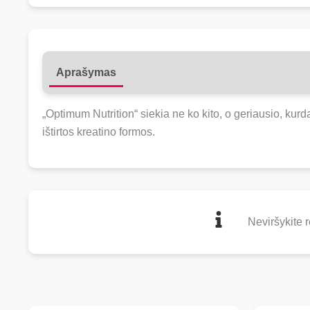
Aprašymas
Atsiliepimai (0)
„Optimum Nutrition“ siekia ne ko kito, o geriausio, ku
ištirtos kreatino formos.
Neviršykite 