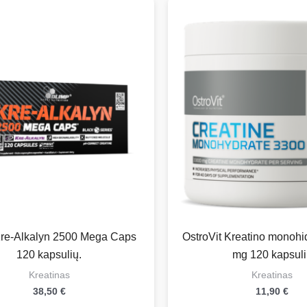
re-Alkalyn 2500 Mega Caps
OstroVit Kreatino monohi
120 kapsulių.
mg 120 kapsul
Kreatinas
Kreatinas
38,50
€
11,90
€