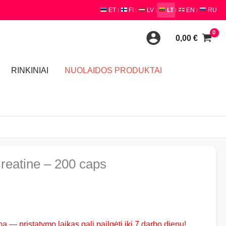
ET
FI
LV
LT
EN
RU
|
|
|
|
|
0,00
€
RINKINIAI
NUOLAIDOS PRODUKTAI
reatine – 200 caps
 — pristatymo laikas gali pailgėti iki 7 darbo dienų!