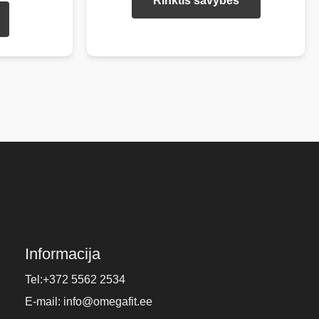
Rinktis savybes
produktas
turi
kelis
variantus.
Pasirinkim
galite
atlikti
produkto
puslapyje.
Informacija
Tel:+372 5562 2534
E-mail: info@omegafit.ee