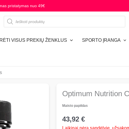
as pristatymas nuo 49€
Produktų
paieška
ŪRĖTI VISUS PREKIŲ ŽENKLUS
SPORTO ĮRANGA
s
Optimum Nutrition C
Maisto papildas
43,92
€
Laikinai nėra sandėlyje, užsakoma