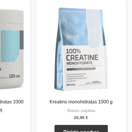
dratas 3300
Kreatino monohidratas 1000 g
ių
Maisto papildai
26,90
€
Šis