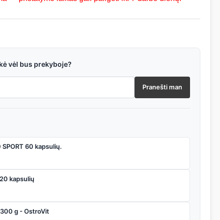
ekė vėl bus prekyboje?
Pranešti man
 SPORT 60 kapsulių.
120 kapsulių
300 g - OstroVit