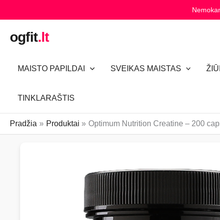
Pereiti
Nemokam
prie
turinio
ogfit
.lt
MAISTO PAPILDAI
SVEIKAS MAISTAS
ŽI
TINKLARAŠTIS
Pradžia
Produktai
Optimum Nutrition Creatine – 200 cap