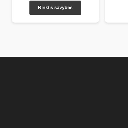
Šis
Rinktis savybes
produktas
turi
kelis
variantus.
Pasirinkimus
galite
atlikti
produkto
puslapyje.